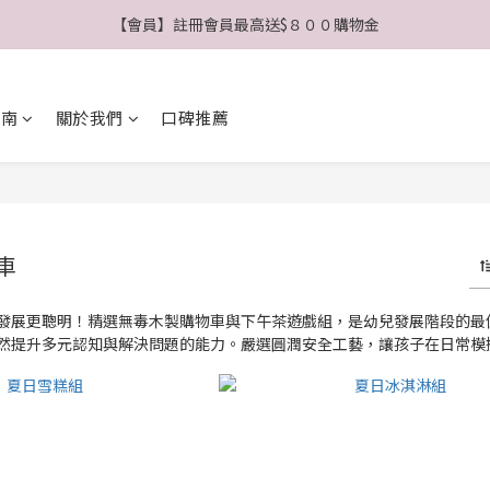
【會員】註冊會員最高送$８００購物金
【公告】4/21(二)起 價格調整事宜
【公告】4/21(二)起 價格調整事宜
指南
關於我們
口碑推薦
車
發展更聰明！精選無毒木製購物車與下午茶遊戲組，是幼兒發展階段的最
然提升多元認知與解決問題的能力。嚴選圓潤安全工藝，讓孩子在日常模