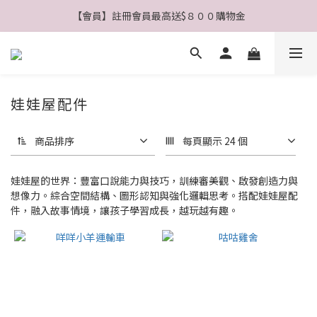
【會員】註冊會員最高送$８００購物金
【公告】4/21(二)起 價格調整事宜
【公告】4/21(二)起 價格調整事宜
娃娃屋配件
商品排序
每頁顯示 24 個
娃娃屋的世界：豐富口說能力與技巧，訓練審美觀、啟發創造力與
想像力。綜合空間結構、圖形認知與強化邏輯思考。搭配娃娃屋配
件，融入故事情境，讓孩子學習成長，越玩越有趣。