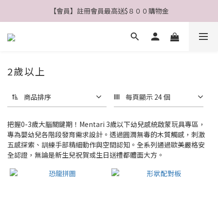
【會員】註冊會員最高送$８００購物金
【公告】4/21(二)起 價格調整事宜
【公告】4/21(二)起 價格調整事宜
2歲以上
商品排序
每頁顯示 24 個
把握0-3歲大腦關鍵期！Mentari 3歲以下幼兒感統啟蒙玩具專區，
專為嬰幼兒各階段發育需求設計。透過圓潤無毒的木質觸感，刺激
五感探索、訓練手部精細動作與空間認知。全系列通過歐美嚴格安
全認證，無論是新生兒祝賀或生日送禮都體面大方。