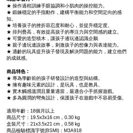
★ 操作過程訓練手眼協調和小肌肉的操控能力。
★ 鍛鍊穩定的手指動作，建構平衡能力和空間定向的感
知。
★ 培養孩子的挫折容忍度和耐心，並提升穩定度。
★ 排列疊高，有效提高孩子的專注力與空間感的建立。
★ 可愛的造型積木，讓孩子邊玩邊認識企鵝
★ 親子邊玩邊說故事，刺激孩子的想像力與表達能力。
★ 適齡的玩具提升孩子發現及解決問題的能力，建立他們
的成就感。
商品特色：
★ 專為學齡前的孩子研發設計的造型與結構。
★ 擁有趣味元素的設計，是玩具，也是教具。
★ 實木觸感溫潤且重量適當，最適合小手抓握遊戲。
★ 多為圓潤的彎角設計，保護孩子在遊戲中不容易受傷。
適用年齡：18個月以上
商品尺寸：19.5x3x16 cm，0.30 kg
盒裝尺寸：21x3.5x21 cm，0.58 kg
商品檢驗標識字號(BSMI)：M3A918