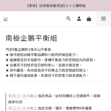
【會員】註冊會員最高送$８００購物金
【公告】4/21(二)起 價格調整事宜
【公告】4/21(二)起 價格調整事宜
南極企鵝平衡組
內含8隻企鵝和1塊冰山平衡板
★ 操作過程訓練手眼協調和小肌肉的操控能力。
★ 鍛鍊穩定的手指動作，建構平衡能力和空間定向的感知。
★ 培養孩子的挫折容忍度和耐心，並提升穩定度。
★ 排列疊高，有效提高孩子的專注力與空間感的建立。
★ 親子邊玩邊說故事，刺激孩子的想像力與表達能力。
至
08/31 16:00
截止
指定商品，幼兒玩轉收心任選兩件，結帳
再享95折
至
12/31 16:00
截止
指定分類，彌月、週歲禮物9折優惠