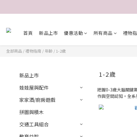
首頁
新品上市
優惠活動
所有商品
禮物
全部商品
/
禮物指南
/
年齡
/
1-2歲
1-2歲
新品上市
娃娃屋與配件
把握0-3歲大腦關鍵
作與空間認知。全系
家家酒/廚房遊戲
拼圖與積木
交通工具組合
教育益智