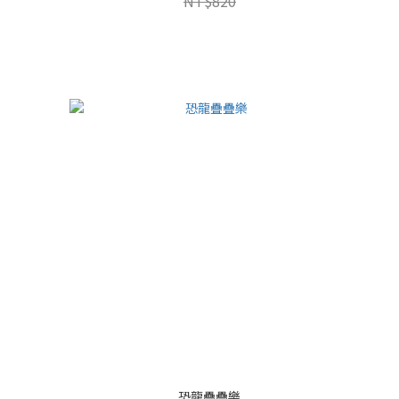
NT$820
恐龍疊疊樂