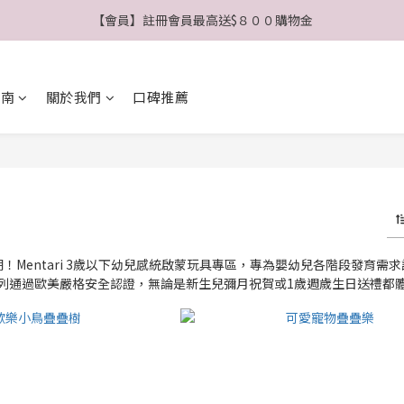
【會員】註冊會員最高送$８００購物金
【公告】4/21(二)起 價格調整事宜
【公告】4/21(二)起 價格調整事宜
指南
關於我們
口碑推薦
期！Mentari 3歲以下幼兒感統啟蒙玩具專區，專為嬰幼兒各階段發
列通過歐美嚴格安全認證，無論是新生兒彌月祝賀或1歲週歲生日送禮都