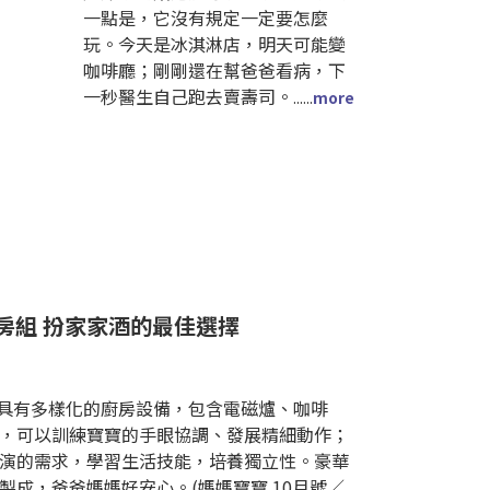
一點是，它沒有規定一定要怎麼
玩。今天是冰淇淋店，明天可能變
咖啡廳；剛剛還在幫爸爸看病，下
一秒醫生自己跑去賣壽司。
......
more
能廚房組 扮家家酒的最佳選擇
房組，具有多樣化的廚房設備，包含電磁爐、咖啡
，可以訓練寶寶的手眼協調、發展精細動作；
演的需求，學習生活技能，培養獨立性。豪華
製成，爸爸媽媽好安心。(媽媽寶寶 10月號／