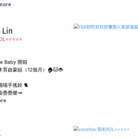
more
 Lin
OL⭐⭐⭐⭐⭐
ge Baby 開箱
木育啟蒙組（12個月）🏠🐱🐞
喵喵手搖鈴 🐈
蔔疊疊樂🥕
re
芯