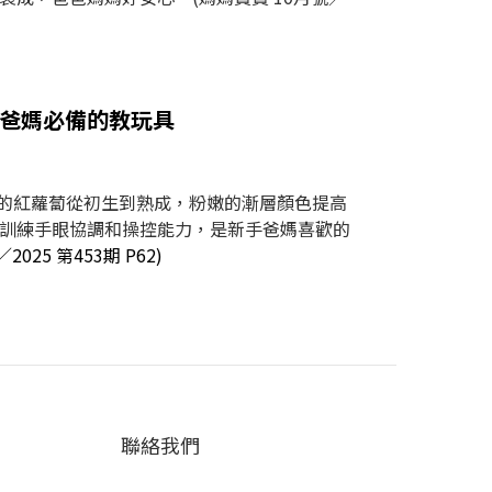
樂 爸媽必備的教玩具
的紅蘿蔔從初生到熟成，粉嫩的漸層顏色提高
訓練手眼協調和操控能力，是新手爸媽喜歡的
025 第453期 P62)
聯絡我們