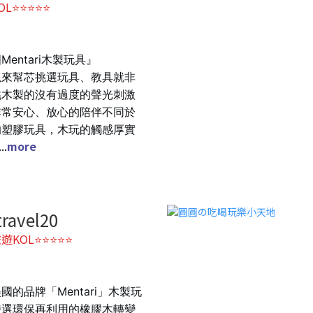
OL⭐⭐⭐⭐⭐
Mentari木製玩具』
以來幫芯挑選玩具、教具就非
挑木製的
沒有過度的聲光刺激
非常安心、放心的陪伴
不同於
的塑膠玩具，木玩的觸感厚實
...
more
travel20
遊KOL⭐⭐⭐⭐⭐
國的品牌「Mentari」木製玩
特選環保再利用的橡膠木轉變