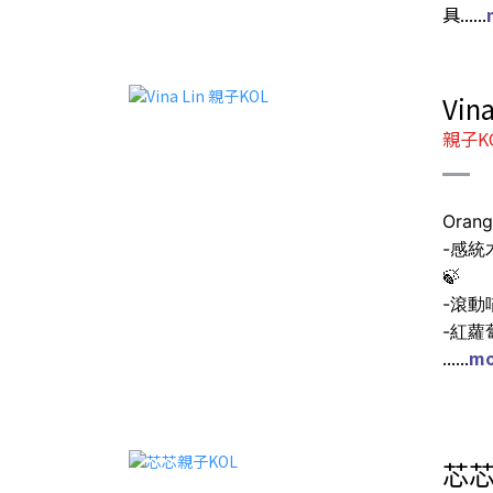
具......
Vina
親子K
Oran
-感統
🍃
-滾動
-紅蘿
......
mo
芯