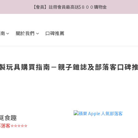
【會員】註冊會員最高送$８００購物金
【公告】4/21(二)起 價格調整事宜
【公告】4/21(二)起 價格調整事宜
指南
關於我們
口碑推薦
製玩具購買指南－親子雜誌及部落客口碑
覓食趣
落客⭐⭐⭐⭐⭐