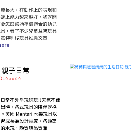
甯寶長大，在動作上的表現和
協調上能力越來越好，我就開
著要怎麼幫她準備適合的幼兒
玩具，看了不少兒童益智玩具
、蒙特利梭玩具推薦文章
more
's 親子日常
OL⭐⭐⭐⭐⭐
日常不外乎玩玩玩!!天氣不佳
外出時，各式玩具的陪伴就格
。美國 Mentari 木製玩具以
學習成長為設計靈感，各類寓
樂的木玩，顏質與品質兼