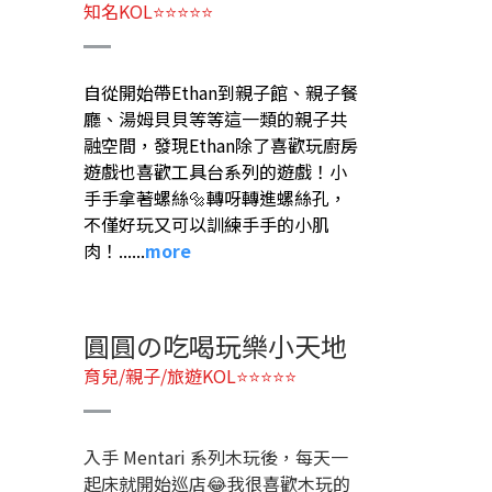
知名KOL⭐⭐⭐⭐⭐
自從開始帶Ethan到親子館、親子餐
廳、湯姆貝貝等等這一類的親子共
融空間，發現Ethan除了喜歡玩廚房
遊戲也喜歡工具台系列的遊戲！小
手手拿著螺絲🔩轉呀轉進螺絲孔，
不僅好玩又可以訓練手手的小肌
肉！
......
more
圓圓の吃喝玩樂小天地
育兒/親子/旅遊KOL⭐⭐⭐⭐⭐
入手 Mentari 系列木玩後，每天一
起床就開始巡店😂我很喜歡木玩的