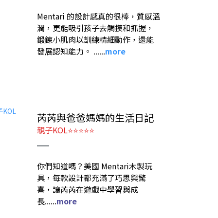
Mentari 的設計感真的很棒，質感溫
潤，更能吸引孩子去觸摸和抓握，
鍛鍊小肌肉以訓練精細動作，還能
發展認知能力。
......
more
芮芮與爸爸媽媽的生活日記
親子KOL⭐⭐⭐⭐⭐
你們知道嗎？美國 Mentari木製玩
具，每款設計都充滿了巧思與驚
喜，讓芮芮在遊戲中學習與成
長......
more