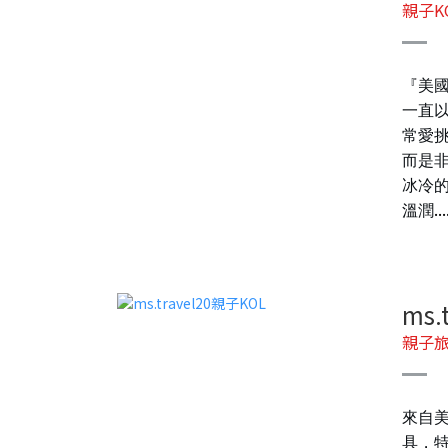
親子K
『美國
一直
常愛
而是
冰冷
...
溫潤
ms.
親子旅
來自美
具，