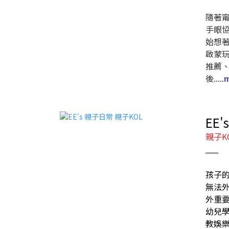
隨著
手眼
始想
啟蒙
推薦
後.....
EE
親子K
孩子的
無法
外重要
幼兒
教娛