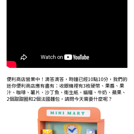
便利商店營業中！滴答滴答，時鐘已經10點10分，我們的
迷你便利商店應有盡有：收銀機裡有3枚硬幣、果醬、果
汁、咖啡、薯片、沙丁魚、衛生紙、貓糧、牛奶、蘋果、
2個甜甜圈和2個法國麵包，請問今天需要什麼呢？