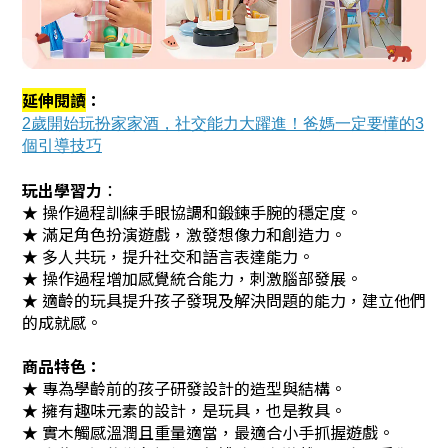
延伸閱讀
：
2歲開始玩扮家家酒，社交能力大躍進！爸媽一定要懂的3
個引導技巧
玩出學習力
：
★ 操作過程訓練手眼協調和鍛鍊手腕的穩定度。
★ 滿足角色扮演遊戲，激發想像力和創造力。
★ 多人共玩，提升社交和語言表達能力。
★ 操作過程增加感覺統合能力，刺激腦部發展。
★ 適齡的玩具提升孩子發現及解決問題的能力，建立他們
的成就感。
商品特色：
★ 專為學齡前的孩子研發設計的造型與結構。
★ 擁有趣味元素的設計，是玩具，也是教具。
★ 實木觸感溫潤且重量適當，最適合小手抓握遊戲。