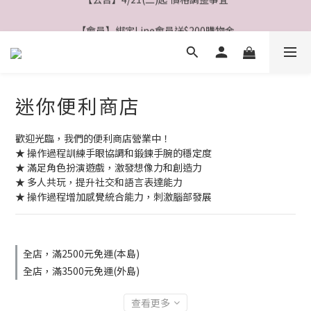
【會員】綁定Line會員送$200購物金
【公告】4/21(二)起 價格調整事宜
【會員】註冊會員最高送$８００購物金
【公告】4/21(二)起 價格調整事宜
迷你便利商店
歡迎光臨，我們的便利商店營業中！
★ 操作過程訓練手眼協調和鍛鍊手腕的穩定度
★ 滿足角色扮演遊戲，激發想像力和創造力
★ 多人共玩，提升社交和語言表達能力
★ 操作過程增加感覺統合能力，刺激腦部發展
全店，滿2500元免運(本島)
全店，滿3500元免運(外島)
查看更多