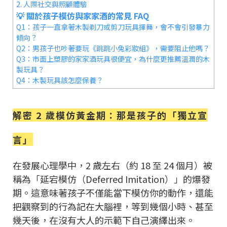
2. 人際社交與照顧體驗
💡 關於孩子模仿與家家酒的常見 FAQ
Q1：孩子一直拿著木製剃刀或剪刀玩具揮舞，會不會引發暴力
傾向？
Q2：男孩子也吵著要玩《跳跳小兔彩妝組》，需要阻止他嗎？
Q3：市面上塑膠的家家酒玩具很便宜，為什麼更推薦溫潤的木
製玩具？
Q4：木製玩具該怎麼保養？
解密 2 歲模仿黃金期：那是孩子的「獨立宣
言」
在發展心理學中，2 歲左右（約 18 至 24 個月）被
稱為「延宕模仿（Deferred Imitation）」的爆發
期。這意味著孩子不僅能當下模仿你的動作，還能
把觀察到的行為記在大腦裡，等到幾個小時、甚至
幾天後，在沒有大人的示範下自己演繹出來。