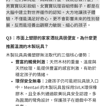
男寶寶玩彩妝組、女寶寶玩理容組修鬍子，都是在
大腦中建立對世界運作的認知。大方地讓孩子體
驗，不僅能滿足好奇心，更不會影響未來的性別發
展，反而能培養出觀察力敏銳、細心的孩子
。
Q3：市面上塑膠的家家酒玩具很便宜，為什麼更
推薦溫潤的木製玩具？
木製玩具具備塑膠無法取代的三個核心優勢：
豐富的觸覺刺激：
天然木材的重量、溫度與
天然紋理，能提供豐富的感官刺激，有助於
穩定孩子的情緒。
環保安全無毒：
2歲孩子仍可能把玩具放入口
中，Mentari 的木製玩具皆採用SVLK環保橡
膠木，且全系列通過歐美玩具安全認證，多
為圓潤的彎角設計，保護孩子在遊戲中不易