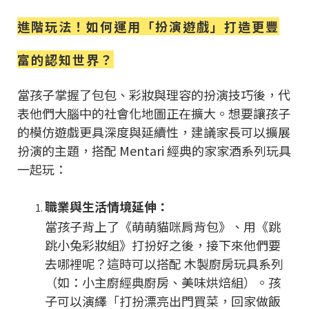
進階玩法！如何運用「扮演遊戲」打造更豐
富的認知世界？
當孩子掌握了包包、彩妝與理容的扮演技巧後，代
表他們大腦中的社會化地圖正在擴大。想要讓孩子
的模仿遊戲更具深度與延續性，建議家長可以擴展
扮演的主題，搭配 Mentari 經典的家家酒系列玩具
一起玩：
職業與生活情境延伸：
當孩子背上了《萌萌貓咪肩背包》、用《跳
跳小兔彩妝組》打扮好之後，接下來他們要
去哪裡呢？這時可以搭配 木製廚房玩具系列
（如：小主廚經典廚房、美味烘焙組）。孩
子可以演繹「打扮漂亮出門買菜，回家做飯