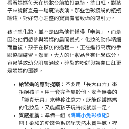
看著媽媽每天在梳妝台前拍打氣墊、塗口紅，對孩
子來說簡直是一場魔法表演。那些色彩繽紛的瓶瓶
罐罐，對好奇心旺盛的寶寶有著致命的吸引力。
孩子想化妝，並不是因為他們懂得「審美」，而是
因為他們想參與媽媽的晨間儀式。化妝的動作精細
而重複，孩子在模仿的過程中，正在進行高度的手
眼協調練習。然而，大人的化妝品含有化學成分，
容易導致幼兒肌膚過敏，碎裂的粉餅與誤食口紅更
是媽媽的噩夢。
給爸媽的應對提案：
不要用「長大再弄」來
拒絕孩子。用一套完全屬於他、安全無毒的
「擬真玩具」來轉移注意力，既能保護媽媽
的化妝品，又能讓孩子玩得成就感十足。
質感推薦：
準備一組《
跳跳小兔彩妝組
》
吧！柔和的粉嫩色系搭配天然木質手感，裡