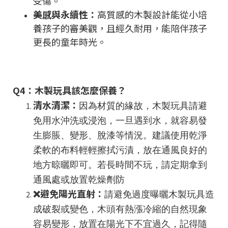
受傷。
美感與永續性：
高質感的木製設計能從小培
養孩子的審美觀，且經久耐用，能陪伴孩子
更長的童年時光。
Q4：木製玩具該怎麼保養？
清水清潔：
因為材質的緣故，木製玩具請避
免用水沖洗或浸泡，一旦遇到水，就容易發
生膨脹、變形、脫漆等情況。建議使用乾淨
柔軟的布料輕輕擦拭污漬，放在通風良好的
地方晾曬即可。若長時間不玩，請定期拿到
通風處或放置乾燥劑防
❌避免陽光直射：
請避免過度曝曬木製玩具造
成破裂或變色，木頭有熱漲冷縮的自然現象
容易變形，放置在陽光下不宜過久，記得隨