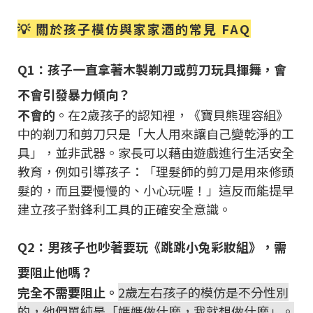
💡 關於孩子模仿與家家酒的常見 FAQ
Q1：孩子一直拿著木製剃刀或剪刀玩具揮舞，會
不會引發暴力傾向？
不會的
。在2歲孩子的認知裡，《寶貝熊理容組》
中的剃刀和剪刀只是「大人用來讓自己變乾淨的工
具」，並非武器。家長可以藉由遊戲進行生活安全
教育，例如引導孩子：「理髮師的剪刀是用來修頭
髮的，而且要慢慢的、小心玩喔！」這反而能提早
建立孩子對鋒利工具的正確安全意識。
Q2：男孩子也吵著要玩《跳跳小兔彩妝組》，需
要阻止他嗎？
完全不需要阻止。
2歲左右孩子的模仿是不分性別
的，他們單純是「媽媽做什麼，我就想做什麼」。