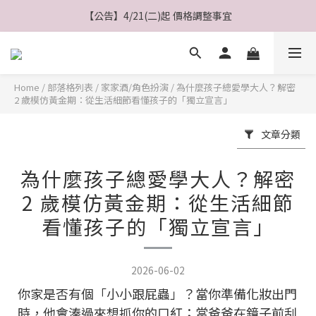
【公告】4/21(二)起 價格調整事宜
【公告】4/21(二)起 價格調整事宜
【會員】綁定Line會員送$200購物金
【會員】註冊會員最高送$８００購物金
Home
/
部落格列表
/
家家酒/角色扮演
/
為什麼孩子總愛學大人？解密
2 歲模仿黃金期：從生活細節看懂孩子的「獨立宣言」
【公告】4/21(二)起 價格調整事宜
文章分類
為什麼孩子總愛學大人？解密
2 歲模仿黃金期：從生活細節
看懂孩子的「獨立宣言」
2026-06-02
你家是否有個「小小跟屁蟲」？當你準備化妝出門
時，他會湊過來想抓你的口紅；當爸爸在鏡子前刮