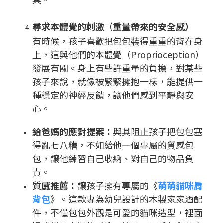
尋求本體覺的刺激（重量帶來的安全感）
有時候，孩子喜歡把包包裝得重重的背在身
上，這與他們的本體覺（Proprioception）
發展有關。身上有些許重量的負擔，對某些
孩子來說，就像被緊緊擁抱一樣，能提供一
種穩定的神經反饋，讓他們感到平靜與安
心。
給爸媽的應對提案：
與其阻止孩子把包包塞
得亂七八糟，不如給他一個專屬的質感包
包，讓他練習自己收納、對自己的物品負
責。
質感推薦：
讓孩子擁有專屬的《
萌萌貓咪肩
背包
》。這款專為幼兒設計的木製家家酒配
件，不僅包包外觀是可愛的貓咪造型，裡面