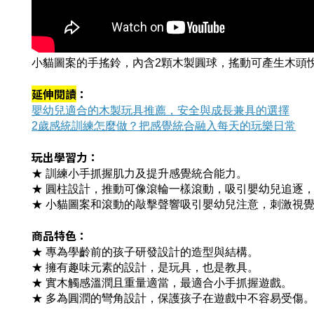
小貓圖案的手搖鈴，內含2顆木製圓球，搖動可產生木頭
延伸閱讀
：
嬰幼兒適合的木製玩具推薦，安全與成長兼具的選擇
2歲感統訓練怎麼做？把感覺統合融入每天的玩樂日常
玩出學習力：
★ 訓練小手抓握肌力及提升感覺統合能力。
★ 圓柱設計，推動可像滾輪一樣滾動，吸引嬰幼兒追逐
★ 小貓圖案和滾動的敲擊聲響吸引嬰幼兒注意，刺激視
商品特色：
★ 專為學齡前的孩子研發設計的造型與結構。
★ 擁有趣味元素的設計，是玩具，也是教具。
★ 實木觸感溫潤且重量適當，最適合小手抓握遊戲。
★ 多為圓潤的彎角設計，保護孩子在遊戲中不容易受傷