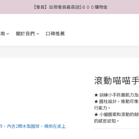
【會員】註冊會員最高送$８００購物金
【公告】4/21(二)起 價格調整事宜
【公告】4/21(二)起 價格調整事宜
指南
關於我們
口碑推薦
滾動喵喵
★ 訓練小手抓握肌力
★ 圓柱設計，推動可
行能力。
★ 小貓圖案和滾動的
的感官認知。