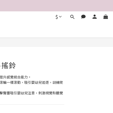
$
立即購買
手搖鈴
及提升感覺統合能力。
像滾輪一樣滾動，吸引嬰幼兒追逐，訓練爬
敲擊聲響吸引嬰幼兒注意，刺激視覺和聽覺