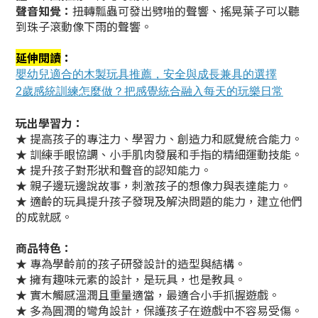
聲音知覺：
扭轉瓢蟲可發出劈啪的聲響、搖晃葉子可以聽
到珠子滾動像下雨的聲響。
延伸閱讀
：
嬰幼兒適合的木製玩具推薦，安全與成長兼具的選擇
2歲感統訓練怎麼做？把感覺統合融入每天的玩樂日常
玩出學習力：
★ 提高孩子的專注力、學習力、創造力和感覺統合能力。
★ 訓練手眼協調、小手肌肉發展和手指的精細運動技能。
★ 提升孩子對形狀和聲音的認知能力。
★ 親子邊玩邊說故事，刺激孩子的想像力與表達能力。
★ 適齡的玩具提升孩子發現及解決問題的能力，建立他們
的成就感。
商品特色：
★ 專為學齡前的孩子研發設計的造型與結構。
★ 擁有趣味元素的設計，是玩具，也是教具。
★ 實木觸感溫潤且重量適當，最適合小手抓握遊戲。
★ 多為圓潤的彎角設計，保護孩子在遊戲中不容易受傷。