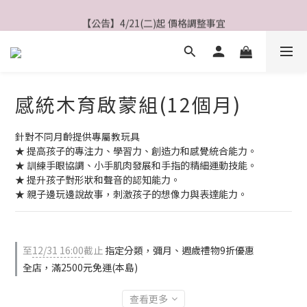
【公告】4/21(二)起 價格調整事宜
【公告】4/21(二)起 價格調整事宜
【會員】綁定Line會員送$200購物金
【會員】註冊會員最高送$８００購物金
感統木育啟蒙組(12個月)
【公告】4/21(二)起 價格調整事宜
針對不同月齡提供專屬教玩具
★ 提高孩子的專注力、學習力、創造力和感覺統合能力。
★ 訓練手眼協調、小手肌肉發展和手指的精細運動技能。
★ 提升孩子對形狀和聲音的認知能力。
★ 親子邊玩邊說故事，刺激孩子的想像力與表達能力。
至
12/31 16:00
截止
指定分類，彌月、週歲禮物9折優惠
全店，滿2500元免運(本島)
查看更多