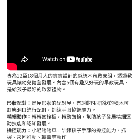
專為12至18個月大的寶寶設計的感統木育啟蒙組，透過教
玩具讓幼兒健全發展。內含5個有趣又好玩的早教玩具，
是給孩子最好的啟蒙禮物。
形狀配對：
鳥屋形狀的配對屋，有3種不同形狀的積木可
對應洞口進行配對，訓練手眼協調能力。
精細動作：
轉轉齒輪板，轉動齒輪，幫助孩子發展精細運
動技能和認知發展。
操控能力：
小喵嚕嚕車，訓練孩子手部的操控能力，抓
握、來回推動、轉彎等動作