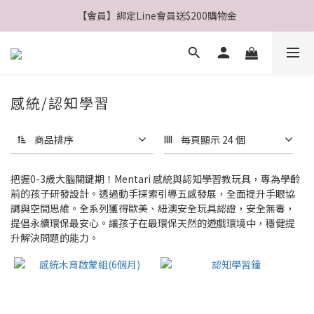
【會員】綁定Line會員送$200購物金
【公告】4/21(二)起 價格調整事宜
【會員】註冊會員最高送$８００購物金
【公告】4/21(二)起 價格調整事宜
感統/認知學習
商品排序
每頁顯示 24 個
把握0-3歲大腦關鍵期！Mentari 感統與認知學習教玩具，專為學齡
前的孩子研發設計。透過動手探索引導五感發展，全面提升手眼協
調與空間思維。全系列獲得歐美、紐澳安全玩具認證，安全無毒，
提倡永續環保最安心。讓孩子在最環保天然的遊戲環境中，穩健提
升解決問題的能力。