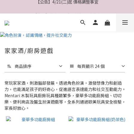
【公告】4/21(二)起 價格調整事宜
【會員】綁定Line會員送$200購物金
【會員】註冊會員最高送$８００購物金
【公告】4/21(二)起 價格調整事宜
家家酒/廚房遊戲
商品排序
每頁顯示 24 個
常玩家家酒，刺激腦部發展。透過角色扮演，激發想像力和創造
力，也能滿足孩子的好奇心，促進語言表達能力和社交互動能力。
Mentari 木製玩具廚房玩具種類繁多，豪華多功能廚房組、切切
樂、便利商店及醫生扮演遊戲等，全系列通過歐美玩具安全檢驗，
家長好放心。