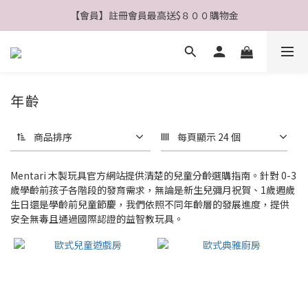
【會員】註冊會員最高送$８００購物金
【公告】4/21(二)起 價格調整事宜
【公告】4/21(二)起 價格調整事宜
年齡
商品排序
每頁顯示 24 個
Mentari 木製玩具官方網站提供清楚的兒童分齡選購指南。針對 0-3
歲學齡前孩子各階段的發育需求，無論是新生兒彌月祝賀、1歲週歲
生日還是學齡前兒童節慶，我們依照不同年齡層的發展進度，提供
安全無毒且通過國際認證的益智教玩具。