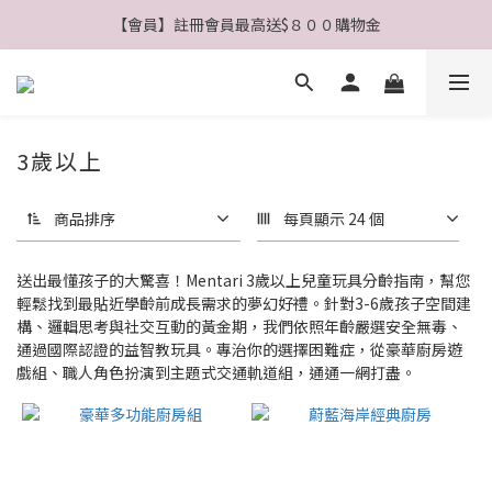
【會員】註冊會員最高送$８００購物金
【公告】4/21(二)起 價格調整事宜
【公告】4/21(二)起 價格調整事宜
3歲以上
商品排序
每頁顯示 24 個
送出最懂孩子的大驚喜！Mentari 3歲以上兒童玩具分齡指南，幫您
輕鬆找到最貼近學齡前成長需求的夢幻好禮。針對3-6歲孩子空間建
構、邏輯思考與社交互動的黃金期，我們依照年齡嚴選安全無毒、
通過國際認證的益智教玩具。專治你的選擇困難症，從豪華廚房遊
戲組、職人角色扮演到主題式交通軌道組，通通一網打盡。